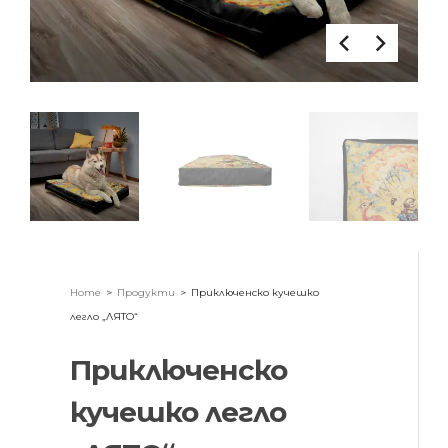
Home
>
Продукти
>
Приключенско кучешко
легло „ЛЯТО“
Приключенско
кучешко легло