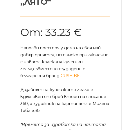
„ЛЯТО“
От:
33.23
€
Направи престоя у дома на своя най-
добър приятел, истинско приключение
с новата колекция кучешки
легла,съвместно създадени с
българския бранд
CUSH.BE.
Дизайнът на кучешкото легло е
вдъхновен от брой втори на списание
360, а художник на картината е Милена
Табакова.
*Времето за изработка на чантата