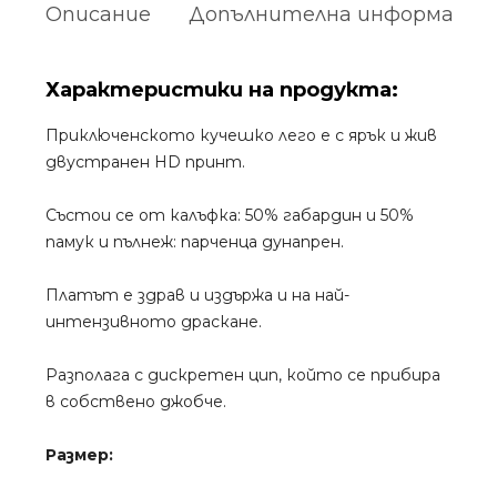
Описание
Допълнителна информация
Характеристики на продукта:
Приключенското кучешко лего е с ярък и жив
двустранен HD принт.
Състои се от калъфка: 50% габардин и 50%
памук и пълнеж: парченца дунапрен.
Платът е здрав и издържа и на най-
интензивното драскане.
Разполага с дискретен цип, който се прибира
в собствено джобче.
Размер: