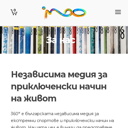
0
За нас
Независима медия за
приключенски начин
на живот
360° е българската независима медия за
екстремни спортове и приключенски начин на
живот. Нашата цел е винаги да представяме