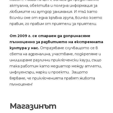
актуална, обектива и полезна информация за
любимите ни аутдор занимания. И тъй като
всички сме от една кръвна група, всичко което
правим, го правим от приятели за приятели.
От 2009 г. се стараем да допринасяме
пълноценно за развитието на екстремната
култура у нас.
Отразяваме случващото се в
света на адреналина, участваме, подкрепяме и
инициираме различни приключенски каузи, също
така работим като медиатор между атлети,
инфлуенсъри, марки и проекти. Защото
вярваме, че приключенията правят живота
пълноценен!
Магазинът