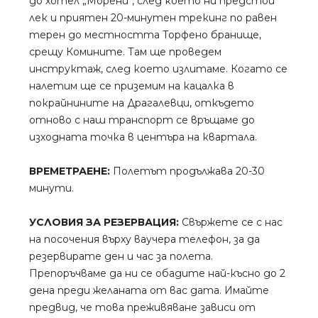
до хотел „Морени“, след което ни предстои
лек и приятен 20-минутен трекинг по равен
терен до местността Торфено бранище,
срещу Комините. Там ще проведем
инструктаж, след което излитаме. Когато се
налетим ще се приземим на кацалка в
покрайнините на Драгалевци, откъдето
отново с наш транспорт се връщаме до
изходната точка в центъра на квартала.
ВРЕМЕТРАЕНЕ:
Полетът продължава 20-30
минути.
УСЛОВИЯ ЗА РЕЗЕРВАЦИЯ:
Свържете се с нас
на посочения върху ваучера телефон, за да
резервирате ден и час за полета.
Препоръчваме да ни се обадите най-късно до 2
дена преди желаната от вас дата. Имайте
предвид, че това преживяване зависи от