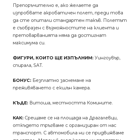
Препоръчително е, ако желаете да
изпробвате акробатичен полет, преди това
да сте опитали стандартен такъв. Полетът
е съобразен с възможностите на клиента и
претоварванията няма да достигнат
максимума си.
ФИГУРИ, КОИТО ЩЕ ИЗПЪЛНИМ:
Уингоувър,
спирала, SAT.
БОНУС:
Безплатно заснемане на
преживяването с екшън камера.
КЪДЕ
:
Витоша, местността Комините.
КАК:
Срещаме се на площада на Драгалевци,
откъдето тръгваме с организиран от нас
транспорт. С автомобила ни се придвижваме