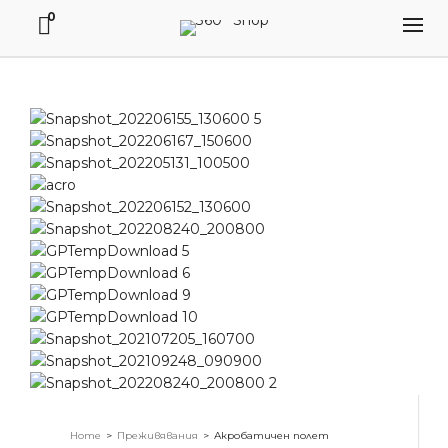
0
Home
>
Преживявания
>
Акробатичен полет