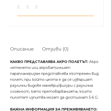
Описание
Отзиви (0)
КАКВО ПРЕДСТАВЛЯВА АКРО ПОЛЕТЪТ:
Акро
летенето или акробатичният
парапланеризъм представлява екстремен вид
полет, при който целта е да се извършат
различни видове маневри/фигури с различна
сложност, като претоварванията, които
пилотът изпитва могат да достигнат 5-6 G.
ВАЖНА ИНФОРМАЦИЯ ЗА ПРЕЖИВЯВАНЕТО: