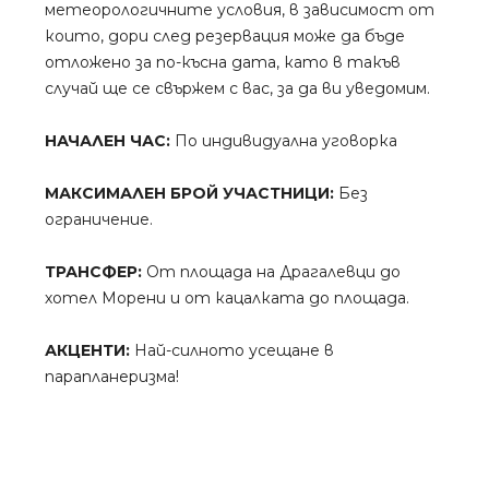
метеорологичните условия, в зависимост от
които, дори след резервация може да бъде
отложено за по-късна дата, като в такъв
случай ще се свържем с вас, за да ви уведомим.
НАЧАЛЕН ЧАС:
По индивидуална уговорка
МАКСИМАЛЕН БРОЙ УЧАСТНИЦИ:
Без
ограничение.
ТРАНСФЕР:
От площада на Драгалевци до
хотел Морени и от кацалката до площада.
АКЦЕНТИ:
Най-силното усещане в
парапланеризма!