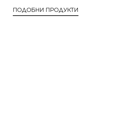
ПОДОБНИ ПРОДУКТИ
Тандемен полет с парапланер в
Пирин, село Брежани
Преживявания
81.81
€
/ 160.00 лв.
Романтична езда за двама сред
малинови полета край Боровец
Преживявания
92.03
€
/ 180.00 лв.