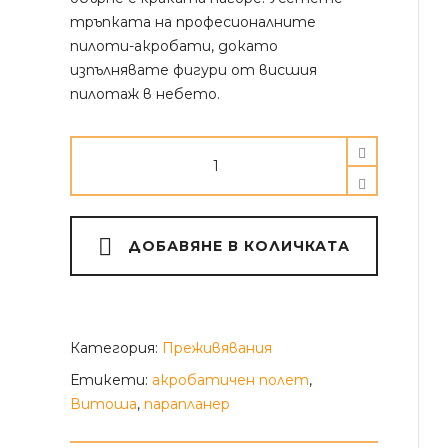
тръпката на професионалните
пилоти-акробати, докато
изпълнявате фигури от висшия
пилотаж в небето.
Акробатичен
полет
с
парапланер
Alternativ
над
ДОБАВЯНЕ В КОЛИЧКАТА
Витоша
quantity
Категория:
Преживявания
Етикети:
акробатичен полет
,
Витоша
,
парапланер