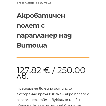
с парапланер над Витоша
Акробатичен
полет с
парапланер над
Витоша
127.82
€
/ 250.00
лв.
Предлагаме ви едно истинско
екстремно преживяване – акро полет с
парапланер, който буквално ще ви
обърне с краката нагоре! Усетете